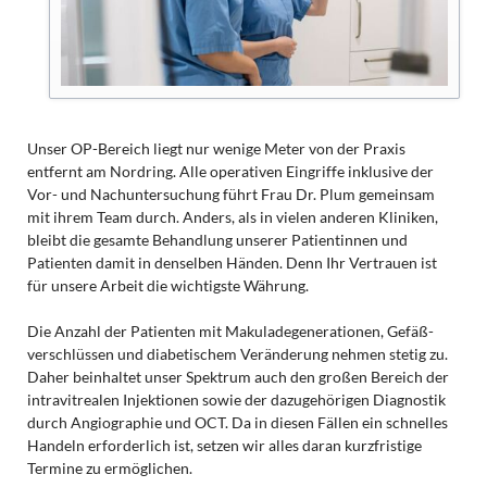
Unser OP-Bereich liegt nur wenige Meter von der Praxis
entfernt am Nordring. Alle operativen Eingriffe inklusive der
Vor- und Nach­unter­suchung führt Frau Dr. Plum gemeinsam
mit ihrem Team durch. Anders, als in vielen anderen Kliniken,
bleibt die gesamte Behandlung unserer Patientinnen und
Patienten damit in denselben Händen. Denn Ihr Vertrauen ist
für unsere Arbeit die wichtigste Währung.
Die Anzahl der Patienten mit Makula­degenerationen, Gefäß­
verschlüssen und diabetischem Veränderung nehmen stetig zu.
Daher beinhaltet unser Spektrum auch den großen Bereich der
intra­vitrealen Injektionen sowie der dazu­gehörigen Diagnostik
durch Angio­graphie und OCT. Da in diesen Fällen ein schnelles
Handeln erforderlich ist, setzen wir alles daran kurzfristige
Termine zu ermöglichen.